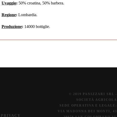
Uvaggio
:
50% croatina, 50% barbera.
Regione
:
Lombardia.
Produzione
:
14000 bottiglie.
© 2019 PANIZZARI SRL -
SOCIETÀ AGRICOLA
SEDE OPERATIVA E LEGALE:
VIA MADONNA DEI MONTI, 43
PRIVACY