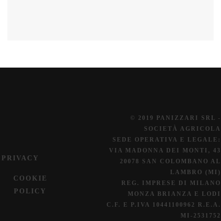
© 2019 PANIZZARI SRL -
SOCIETÀ AGRICOLA
SEDE OPERATIVA E LEGALE:
VIA MADONNA DEI MONTI, 43
PRIVACY
20078 SAN COLOMBANO AL
LAMBRO (MI)
COOKIE
REG. IMPRESE DI MILANO
POLICY
MONZA BRIANZA E LODI
C.F. E P.IVA 10441100962 R.E.A.
MI-2531752