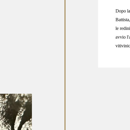
Dopo la
Battista
le redin
avvio l
vitivinic