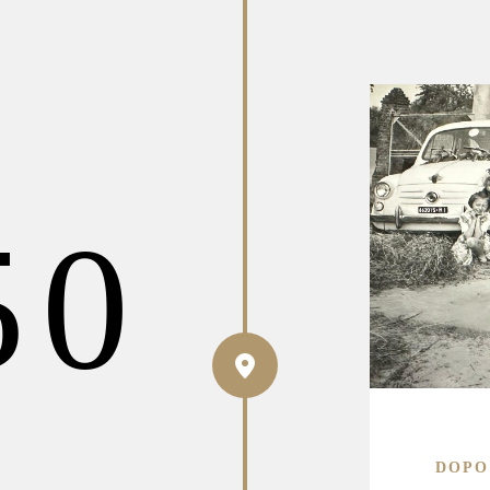
50
DOPO