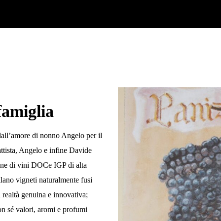
famiglia
dall’amore di nonno Angelo per il
attista, Angelo e infine Davide
one di vini
DOC
e
IGP
di alta
filano vigneti naturalmente fusi
a realtà
genuina
e
innovativa
;
on sé valori, aromi e profumi