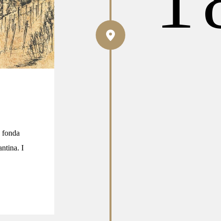
1
, fonda
ntina. I