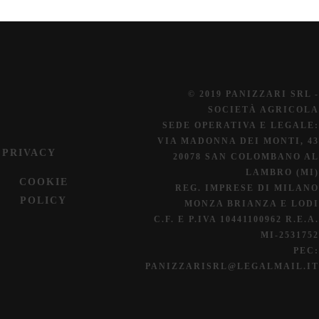
© 2019 PANIZZARI SRL -
SOCIETÀ AGRICOLA
SEDE OPERATIVA E LEGALE:
VIA MADONNA DEI MONTI, 43
PRIVACY
20078 SAN COLOMBANO AL
LAMBRO (MI)
COOKIE
REG. IMPRESE DI MILANO
POLICY
MONZA BRIANZA E LODI
C.F. E P.IVA 10441100962 R.E.A.
MI-2531752
PEC:
PANIZZARISRL@LEGALMAIL.IT