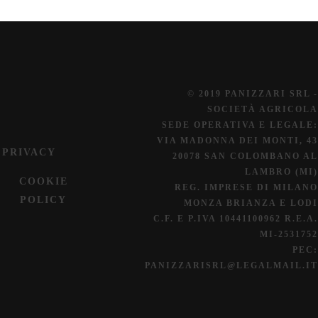
© 2019 PANIZZARI SRL -
SOCIETÀ AGRICOLA
SEDE OPERATIVA E LEGALE:
VIA MADONNA DEI MONTI, 43
PRIVACY
20078 SAN COLOMBANO AL
LAMBRO (MI)
COOKIE
REG. IMPRESE DI MILANO
POLICY
MONZA BRIANZA E LODI
C.F. E P.IVA 10441100962 R.E.A.
MI-2531752
PEC:
PANIZZARISRL@LEGALMAIL.IT