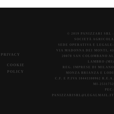
© 2019 PANIZZARI SRL -
SOCIETÀ AGRICOLA
SEDE OPERATIVA E LEGALE:
VIA MADONNA DEI MONTI, 43
PRIVACY
20078 SAN COLOMBANO AL
LAMBRO (MI)
COOKIE
REG. IMPRESE DI MILANO
POLICY
MONZA BRIANZA E LODI
C.F. E P.IVA 10441100962 R.E.A.
MI-2531752
PEC:
PANIZZARISRL@LEGALMAIL.IT