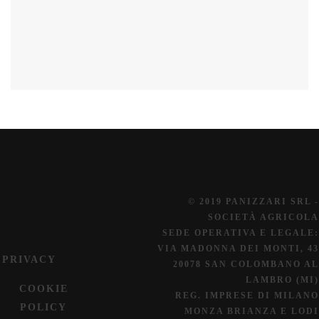
© 2019 PANIZZARI SRL -
SOCIETÀ AGRICOLA
SEDE OPERATIVA E LEGALE:
VIA MADONNA DEI MONTI, 43
PRIVACY
20078 SAN COLOMBANO AL
LAMBRO (MI)
COOKIE
REG. IMPRESE DI MILANO
POLICY
MONZA BRIANZA E LODI