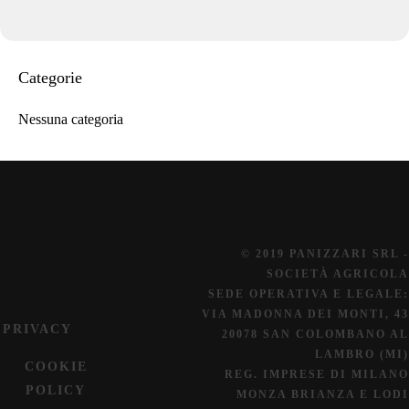
Categorie
Nessuna categoria
© 2019 PANIZZARI SRL -
SOCIETÀ AGRICOLA
SEDE OPERATIVA E LEGALE:
VIA MADONNA DEI MONTI, 43
PRIVACY
20078 SAN COLOMBANO AL
LAMBRO (MI)
COOKIE
REG. IMPRESE DI MILANO
POLICY
MONZA BRIANZA E LODI