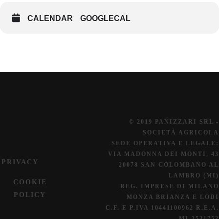
CALENDAR
GOOGLECAL
© 2019 PANIZZARI SRL -
SOCIETÀ AGRICOLA
SEDE OPERATIVA E LEGALE:
VIA MADONNA DEI MONTI, 43
PRIVACY
20078 SAN COLOMBANO AL
LAMBRO (MI)
COOKIE
REG. IMPRESE DI MILANO
POLICY
MONZA BRIANZA E LODI
C.F. E P.IVA 10441100962 R.E.A.
MI-2531752