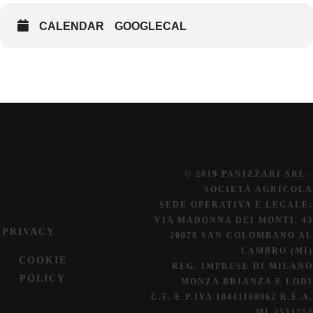
CALENDAR
GOOGLECAL
© 2019 PANIZZARI SRL -
SOCIETÀ AGRICOLA
SEDE OPERATIVA E LEGALE:
VIA MADONNA DEI MONTI, 43
PRIVACY
20078 SAN COLOMBANO AL
LAMBRO (MI)
COOKIE
REG. IMPRESE DI MILANO
POLICY
MONZA BRIANZA E LODI
C.F. E P.IVA 10441100962 R.E.A.
MI-2531752