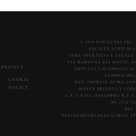
© 2019 PANIZZARI SRL -
SOCIETÀ AGRICOLA
SEDE OPERATIVA E LEGALE:
VIA MADONNA DEI MONTI, 43
PRIVACY
20078 SAN COLOMBANO AL
LAMBRO (MI)
COOKIE
REG. IMPRESE DI MILANO
POLICY
MONZA BRIANZA E LODI
C.F. E P.IVA 10441100962 R.E.A.
MI-2531752
PEC:
PANIZZARISRL@LEGALMAIL.IT