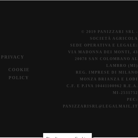
© 2019 PANIZZARI SRL -
SOCIETÀ AGRICOLA
SEDE OPERATIVA E LEGALE:
VIA MADONNA DEI MONTI, 43
PRIVACY
20078 SAN COLOMBANO AL
LAMBRO (MI)
COOKIE
REG. IMPRESE DI MILANO
POLICY
MONZA BRIANZA E LODI
C.F. E P.IVA 10441100962 R.E.A.
MI-2531752
PEC:
PANIZZARISRL@LEGALMAIL.IT