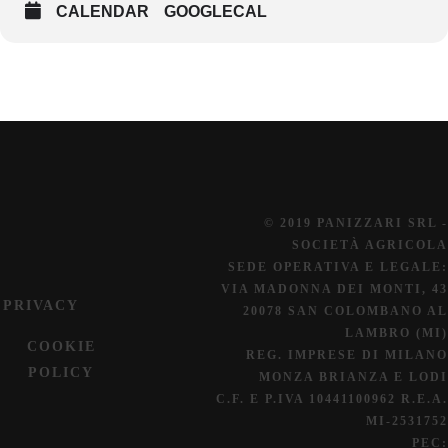
CALENDAR
GOOGLECAL
© 2019 PANIZZARI SRL -
SOCIETÀ AGRICOLA
SEDE OPERATIVA E LEGALE:
VIA MADONNA DEI MONTI, 43
PRIVACY
20078 SAN COLOMBANO AL
LAMBRO (MI)
COOKIE
REG. IMPRESE DI MILANO
POLICY
MONZA BRIANZA E LODI
C.F. E P.IVA 10441100962 R.E.A.
MI-2531752
PEC: