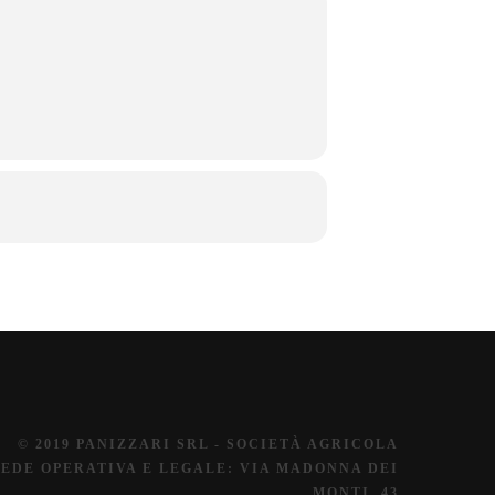
© 2019 PANIZZARI SRL - SOCIETÀ AGRICOLA
SEDE OPERATIVA E LEGALE: VIA MADONNA DEI
MONTI, 43