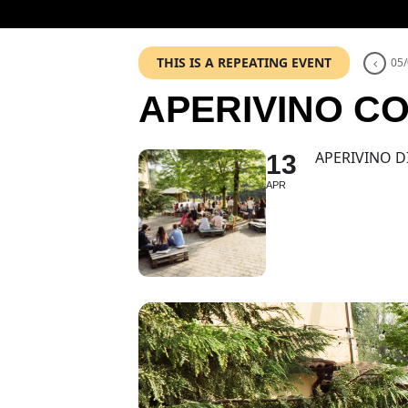
THIS IS A REPEATING EVENT
05/
APERIVINO CO
APERIVINO DI
13
APR